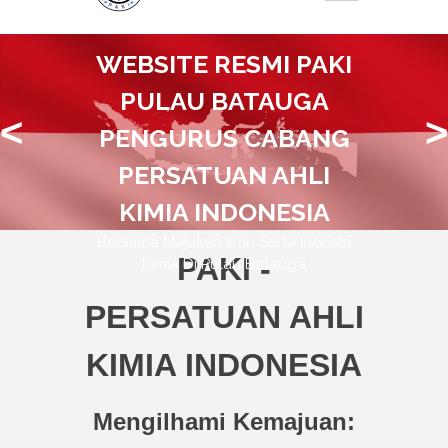
WEBSITE RESMI PAKI
PULAU BATAUGA
<
>
PENGURUS CABANG
PERSATUAN AHLI
KIMIA INDONESIA
Bersama Majukan Ilmu Serta Industri
PAKI -
Kimia Di Pulau Batauga
PERSATUAN AHLI
KIMIA INDONESIA
Mengilhami Kemajuan: