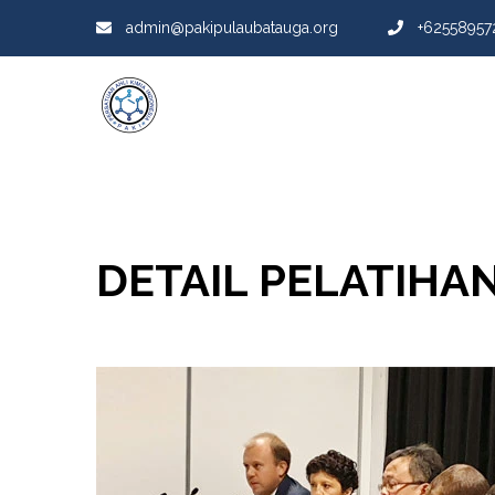
admin@pakipulaubatauga.org
+62558957
DETAIL PELATIHA