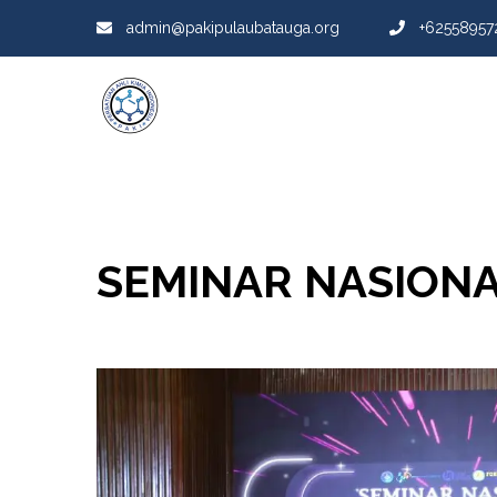
admin@pakipulaubatauga.org
+62558957
SEMINAR NASIONA